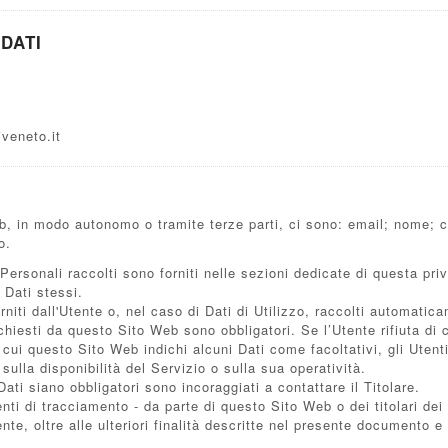
DATI
veneto.it
b, in modo autonomo o tramite terze parti, ci sono: email; nome; co
o.
Personali raccolti sono forniti nelle sezioni dedicate di questa pri
 Dati stessi.
niti dall'Utente o, nel caso di Dati di Utilizzo, raccolti automati
ichiesti da questo Sito Web sono obbligatori. Se l’Utente rifiuta di
 cui questo Sito Web indichi alcuni Dati come facoltativi, gli Utenti
lla disponibilità del Servizio o sulla sua operatività.
ti siano obbligatori sono incoraggiati a contattare il Titolare.
menti di tracciamento - da parte di questo Sito Web o dei titolari dei
Utente, oltre alle ulteriori finalità descritte nel presente documento 