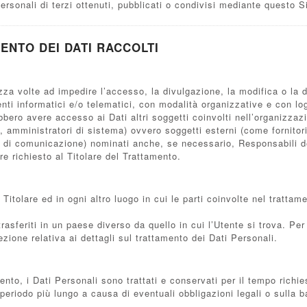
ersonali di terzi ottenuti, pubblicati o condivisi mediante questo 
ENTO DEI DATI RACCOLTI
ezza volte ad impedire l’accesso, la divulgazione, la modifica o la 
nti informatici e/o telematici, con modalità organizzative e con log
rebbero avere accesso ai Dati altri soggetti coinvolti nell’organizz
amministratori di sistema) ovvero soggetti esterni (come fornitori di
e di comunicazione) nominati anche, se necessario, Responsabili de
e richiesto al Titolare del Trattamento.
 Titolare ed in ogni altro luogo in cui le parti coinvolte nel trattam
rasferiti in un paese diverso da quello in cui l’Utente si trova. Per 
ezione relativa ai dettagli sul trattamento dei Dati Personali.
o, i Dati Personali sono trattati e conservati per il tempo richiest
periodo più lungo a causa di eventuali obbligazioni legali o sulla 