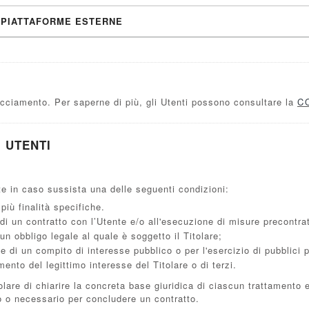
A PIATTAFORME ESTERNE
acciamento. Per saperne di più, gli Utenti possono consultare la
C
I UTENTI
ente in caso sussista una delle seguenti condizioni:
più finalità specifiche.
di un contratto con l’Utente e/o all'esecuzione di misure precontrat
n obbligo legale al quale è soggetto il Titolare;
 di un compito di interesse pubblico o per l'esercizio di pubblici pot
ento del legittimo interesse del Titolare o di terzi.
are di chiarire la concreta base giuridica di ciascun trattamento ed
o o necessario per concludere un contratto.