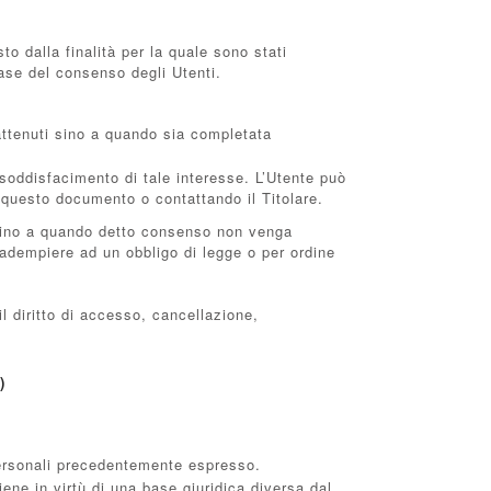
o dalla finalità per la quale sono stati
base del consenso degli Utenti.
trattenuti sino a quando sia completata
al soddisfacimento di tale interesse. L’Utente può
di questo documento o contattando il Titolare.
o sino a quando detto consenso non venga
r adempiere ad un obbligo di legge o per ordine
il diritto di accesso, cancellazione,
)
Personali precedentemente espresso.
ene in virtù di una base giuridica diversa dal