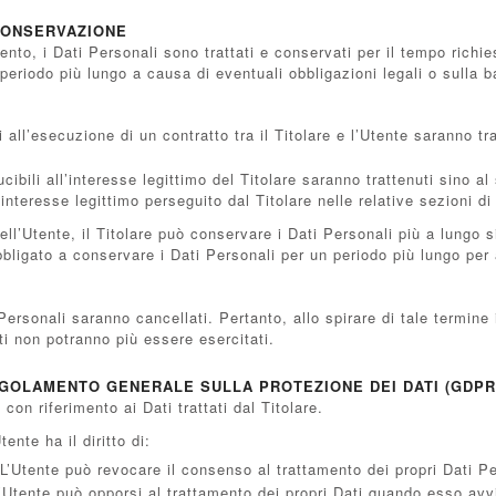
 CONSERVAZIONE
o, i Dati Personali sono trattati e conservati per il tempo richiest
periodo più lungo a causa di eventuali obbligazioni legali o sulla 
ti all’esecuzione di un contratto tra il Titolare e l’Utente saranno 
ducibili all’interesse legittimo del Titolare saranno trattenuti sino 
l’interesse legittimo perseguito dal Titolare nelle relative sezioni 
ll’Utente, il Titolare può conservare i Dati Personali più a lung
obbligato a conservare i Dati Personali per un periodo più lungo pe
ersonali saranno cancellati. Pertanto, allo spirare di tale termine 
Dati non potranno più essere esercitati.
EGOLAMENTO GENERALE SULLA PROTEZIONE DEI DATI (GDPR
 con riferimento ai Dati trattati dal Titolare.
tente ha il diritto di:
L’Utente può revocare il consenso al trattamento dei propri Dati 
’Utente può opporsi al trattamento dei propri Dati quando esso avvi