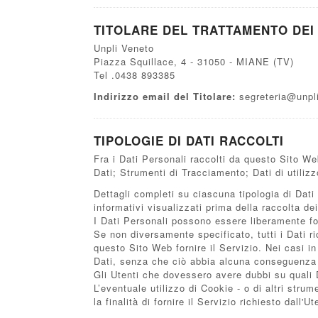
TITOLARE DEL TRATTAMENTO DEI 
Unpli Veneto
Piazza Squillace, 4 - 31050 - MIANE (TV)
Tel .0438 893385
Indirizzo email del Titolare:
segreteria@unpli
TIPOLOGIE DI DATI RACCOLTI
Fra i Dati Personali raccolti da questo Sito We
Dati; Strumenti di Tracciamento; Dati di utilizz
Dettagli completi su ciascuna tipologia di Dati 
informativi visualizzati prima della raccolta dei
I Dati Personali possono essere liberamente for
Se non diversamente specificato, tutti i Dati r
questo Sito Web fornire il Servizio. Nei casi in
Dati, senza che ciò abbia alcuna conseguenza su
Gli Utenti che dovessero avere dubbi su quali Da
L’eventuale utilizzo di Cookie - o di altri stru
la finalità di fornire il Servizio richiesto dall'